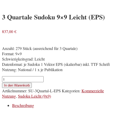
3 Quartale Sudoku 9×9 Leicht (EPS)
837,00
€
Anzahl: 279 Stück (ausreichend für 3 Quartale)
Format: 9×9
Schwierigkeitsgrad: Leicht
Datenformat: je Sudoku 1 Vektor EPS (skalierbar) inkl. TTF Schrift
Nutzung: National / 1 x je Publikation
3
Quartale
In den Warenkorb
Sudoku
Artikelnummer:
SU-3Quartal-L-EPS
Kategorien:
Kommerzielle
9x9
Nutzung
,
Sudoku Leicht (9x9)
Leicht
(EPS)
Beschreibung
Menge