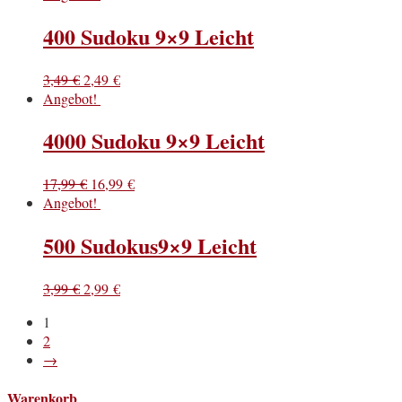
400 Sudoku 9×9 Leicht
3,49
€
2,49
€
Angebot!
4000 Sudoku 9×9 Leicht
17,99
€
16,99
€
Angebot!
500 Sudokus9×9 Leicht
3,99
€
2,99
€
1
2
→
Warenkorb