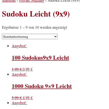
Startseite
/
Private Nutzung
/ Sudoku Leicht (9x9)
Sudoku Leicht (9x9)
Ergebnisse 1 – 9 von 10 werden angezeigt
Angebot!
100 Sudokus9x9 Leicht
1,99
€
0,99
€
Angebot!
1000 Sudoku 9×9 Leicht
5,99
€
4,99
€
Angebot!