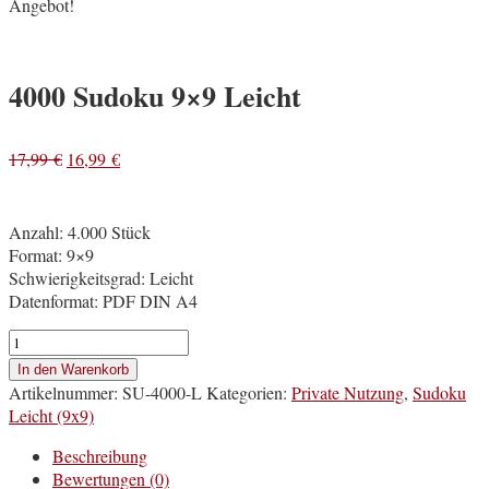
Angebot!
4000 Sudoku 9×9 Leicht
17,99
€
16,99
€
Anzahl: 4.000 Stück
Format: 9×9
Schwierigkeitsgrad: Leicht
Datenformat: PDF DIN A4
4000
Sudoku
In den Warenkorb
9×9
Artikelnummer:
SU-4000-L
Kategorien:
Private Nutzung
,
Sudoku
Leicht
Leicht (9x9)
Menge
Beschreibung
Bewertungen (0)