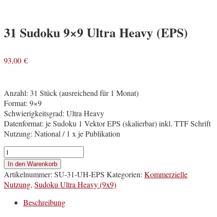
31 Sudoku 9×9 Ultra Heavy (EPS)
93,00
€
Anzahl: 31 Stück (ausreichend für 1 Monat)
Format: 9×9
Schwierigkeitsgrad: Ultra Heavy
Datenformat: je Sudoku 1 Vektor EPS (skalierbar) inkl. TTF Schrift
Nutzung: National / 1 x je Publikation
31
Sudoku
In den Warenkorb
9x9
Artikelnummer:
SU-31-UH-EPS
Kategorien:
Kommerzielle
Ultra
Nutzung
,
Sudoku Ultra Heavy (9x9)
Heavy
(EPS)
Beschreibung
Menge